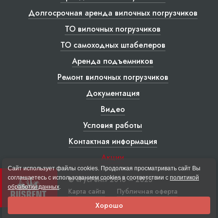
Долгосрочная аренда вилочных погрузчиков
ТО вилочных погрузчиков
ТО самоходных штабелеров
Аренда подъемников
Ремонт вилочных погрузчиков
Документация
Видео
Условия работы
Контактная информация
Акции
Сайт использует файлы cookies. Продолжая просматривать сайт Вы
соглашаетесь с использованием cookies в соответствии с
политикой
© «РусРент» 2016 – 2023
обработки данных
.
Карта сайта
Публичная оферта
Хорошо