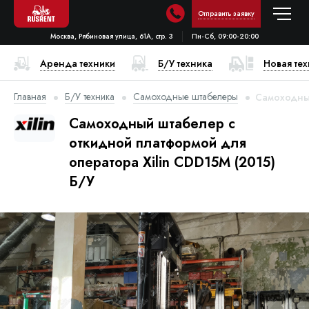
Отправить заявку
Москва, Рябиновая улица, 61А, стр. 3
Пн-Сб, 09:00-20:00
Аренда техники
Б/У техника
Новая те
Главная
Б/У техника
Самоходные штабелеры
Самоходный
Самоходный штабелер с
откидной платформой для
оператора Xilin CDD15M (2015)
Б/У