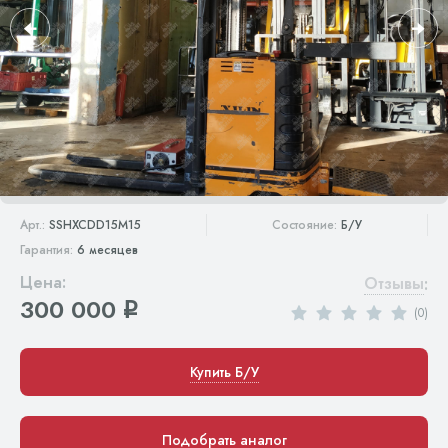
Арт.:
SSHXCDD15M15
Состояние:
Б/У
Гарантия:
6 месяцев
Цена:
Отзывы
:
300 000
q
(0)
Купить Б/У
Подобрать аналог