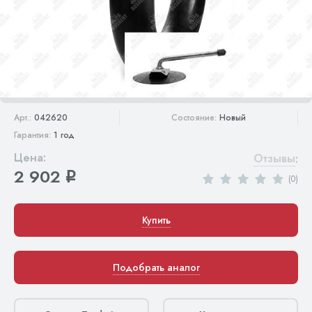
Арт.:
042620
Состояние:
Новый
Гарантия:
1 год
Цена:
Отзывы
:
2 902
q
(0)
Купить
Подобрать аналог