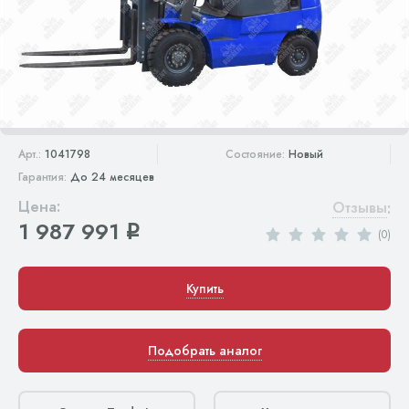
Арт.:
1041798
Состояние:
Новый
Гарантия:
До 24 месяцев
Цена:
Отзывы
:
1 987 991
q
(0)
Купить
Подобрать аналог