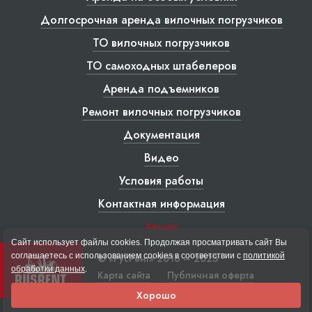
Долгосрочная аренда вилочных погрузчиков
ТО вилочных погрузчиков
ТО самоходных штабелеров
Аренда подъемников
Ремонт вилочных погрузчиков
Документация
Видео
Условия работы
Контактная информация
Акции
Сайт использует файлы cookies. Продолжая просматривать сайт Вы
соглашаетесь с использованием cookies в соответствии с
политикой
© «РусРент» 2016 – 2023
обработки данных
.
Карта сайта
Публичная оферта
Хорошо