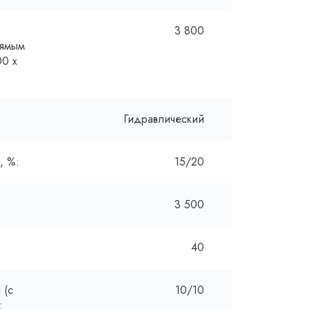
3 800
рямым
00 x
Гидравлический
, %:
15/20
3 500
40
 (с
10/10
: