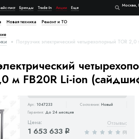
Москва, 
айс-лист
Бренды
Trade-In
Акции
Еще
а
Новая техника
Ремонт и ТО
ние
ики
Погрузчик электрический четырехопорный TOR 2,0 т 
электрический четырехоп
,0 м FB20R Li-ion (сайдши
Арт.:
1047233
Состояние:
Новый
Гарантия:
До 24 месяцев
Цена:
Отзывы
:
1 653 633
q
(0)