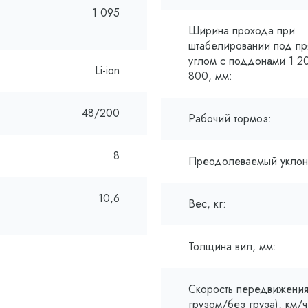
1 095
Ширина прохода при
штабелировании под п
углом с поддонами 1 2
Li-ion
800, мм:
48/200
Рабочий тормоз:
8
Преодолеваемый уклон
10,6
Вес, кг:
Толщина вил, мм:
Скорость передвижения
грузом/без груза), км/ч