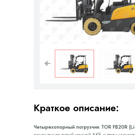
Краткое описание:
Четырехопорный погрузчик TOR FB20R (Li-
оснащенная литий-ионной АКБ и предназначенн