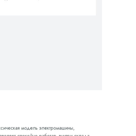
ассическая модель электромашины,
воляет спокойно работать внутри склада.