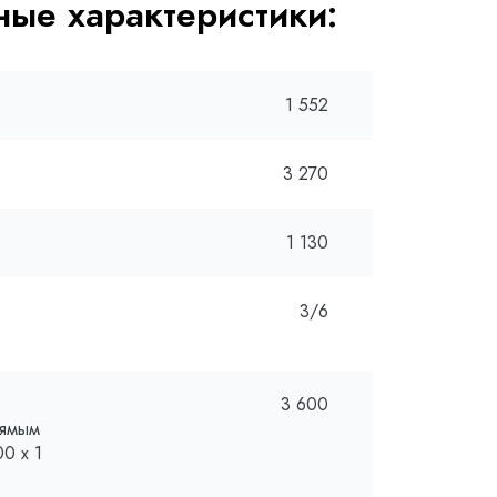
ые характеристики:
1 552
3 270
1 130
3/6
3 600
рямым
0 х 1