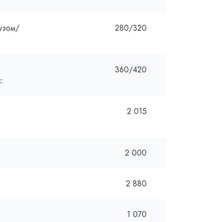
узом/
280/320
360/420
с:
2 015
2 000
2 880
1 070