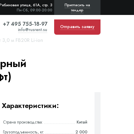
Рябиновая улица, 61А, стр. 3
Пригласить на
тендер
Пн-Сб, 09:00-20:00
+7 495 755-18-97
Отправить заявку
info@rusrent.su
3,0 м FB20R Li-ion
орный
фт)
Характеристики:
Страна производства:
Китай
Грузоподъемность, кг:
2 000