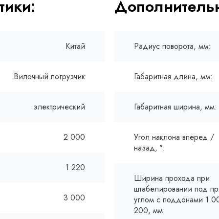
тики:
Дополнительн
Китай
Радиус поворота, мм:
Вилочный погрузчик
Габаритная длина, мм:
электрический
Габаритная ширина, мм:
2 000
Угол наклона вперед /
назад, °:
1 220
Ширина прохода при
штабелировании под п
3 000
углом с поддонами 1 00
200, мм: