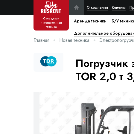
О компании
Клиенты
Пр
Складская
Аренда техники
Б/У техник
и погрузочная
техника
Дополнительное оборудова
Главная
Новая техника
Электропогрузч
Погрузчик 
TOR 2,0 т 3