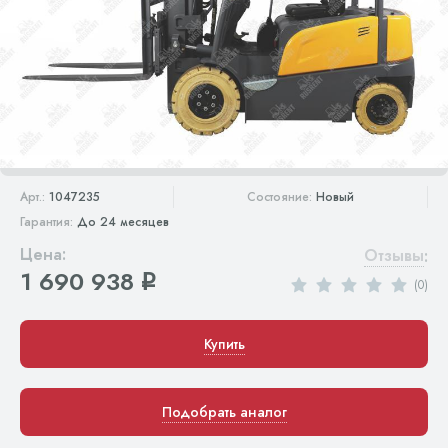
Арт.:
1047235
Состояние:
Новый
Гарантия:
До 24 месяцев
Цена:
Отзывы
:
1 690 938
q
(0)
Купить
Подобрать аналог