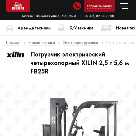
Отправить заявку
Москва, Рябиновая улица, 61А, стр. 3
Пн-Сб, 09:00-20:00
Аренда техники
Б/У техника
Новая те
Главная
Новая техника
Электропогрузчики
Погрузчик эле
Погрузчик электрический
четырехопорный XILIN 2,5 т 5,6 м
FB25R