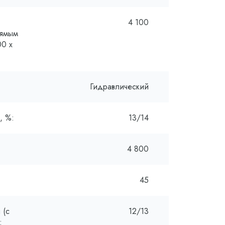
4 100
рямым
00 x
Гидравлический
, %:
13/14
4 800
45
 (с
12/13
: