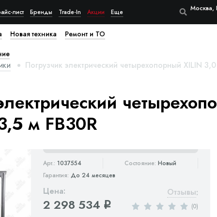
Москва, 
айс-лист
Бренды
Trade-In
Акции
Еще
а
Новая техника
Ремонт и ТО
ние
ики
Погрузчик электрический четырехопорный XILIN 3,0 
электрический четырехоп
 3,5 м FB30R
Арт.:
1037554
Состояние:
Новый
Гарантия:
До 24 месяцев
Цена:
Отзывы
:
2 298 534
q
(0)