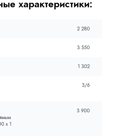
ые характеристики:
2 280
3 550
1 302
3/6
3 900
рямым
0 х 1