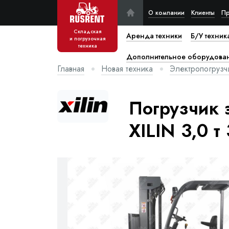
О компании
Клиенты
Пр
Складская
Аренда техники
Б/У техник
и погрузочная
техника
Дополнительное оборудова
Главная
Новая техника
Электропогрузч
Погрузчик 
XILIN 3,0 т