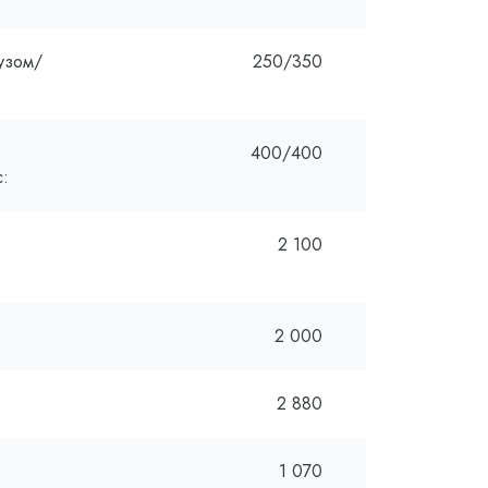
узом/
250/350
400/400
с:
2 100
2 000
2 880
1 070