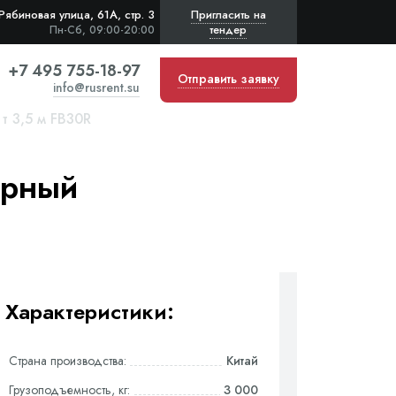
Рябиновая улица, 61А, стр. 3
Пригласить на
тендер
Пн-Сб, 09:00-20:00
+7 495 755-18-97
Отправить заявку
info@rusrent.su
т 3,5 м FB30R
орный
Характеристики:
Страна производства:
Китай
Грузоподъемность, кг:
3 000