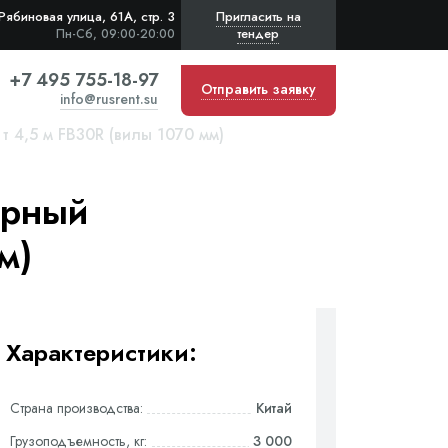
Рябиновая улица, 61А, стр. 3
Пригласить на
тендер
Пн-Сб, 09:00-20:00
+7 495 755-18-97
Отправить заявку
info@rusrent.su
т 4,5 м FB30R (вилы 1070 мм)
орный
м)
Характеристики:
Страна производства:
Китай
Грузоподъемность, кг:
3 000