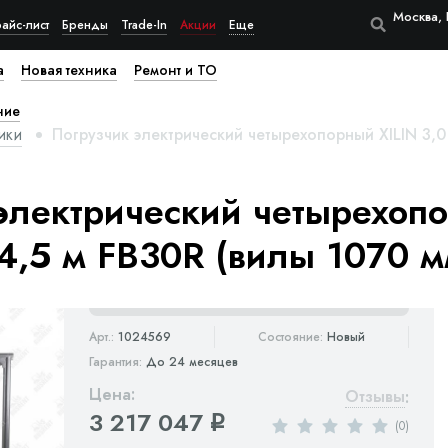
Москва, 
айс-лист
Бренды
Trade-In
Акции
Еще
а
Новая техника
Ремонт и ТО
ние
ики
Погрузчик электрический четырехопорный XILIN 3,0 
электрический четырехоп
 4,5 м FB30R (вилы 1070 м
Арт.:
1024569
Состояние:
Новый
Гарантия:
До 24 месяцев
Цена:
Отзывы
:
3 217 047
q
(0)