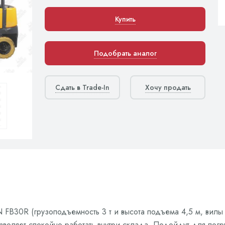
Купить
Подобрать аналог
Сдать в Trade-In
Хочу продать
 FB30R (грузоподъемность 3 т и высота подъема 4,5 м, вилы
озволяет спокойно работать внутри склада. Подойдут для погр