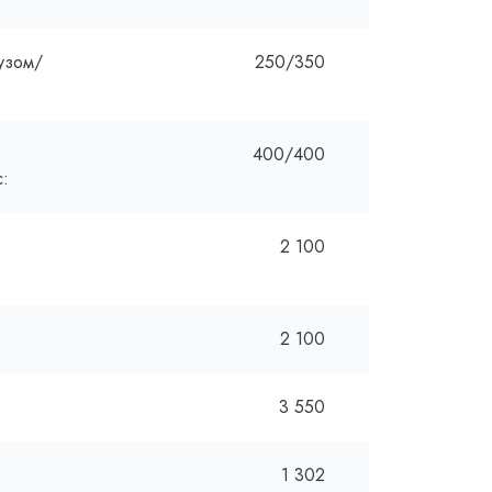
узом/
250/350
400/400
с:
2 100
2 100
3 550
1 302