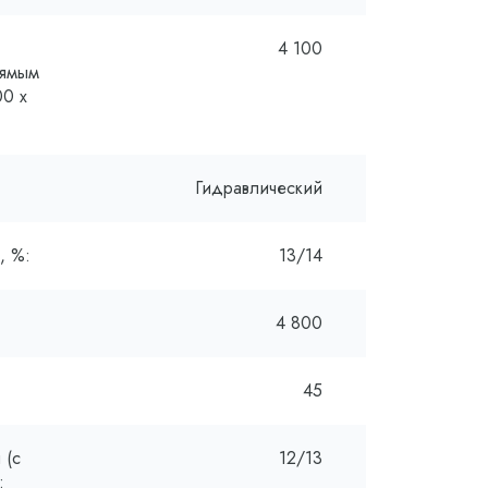
4 100
рямым
00 x
Гидравлический
, %:
13/14
4 800
45
 (с
12/13
: