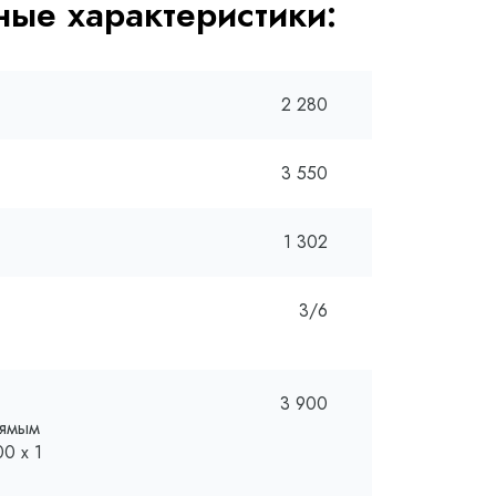
ые характеристики:
2 280
3 550
1 302
3/6
3 900
рямым
0 х 1