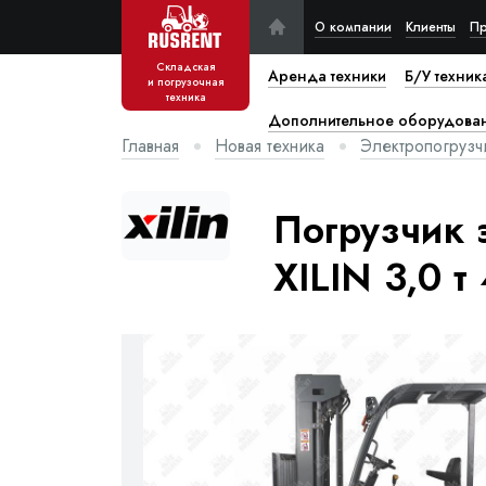
О компании
Клиенты
Пр
Складская
Аренда техники
Б/У техник
и погрузочная
техника
Дополнительное оборудова
Главная
Новая техника
Электропогрузч
Погрузчик 
XILIN 3,0 т