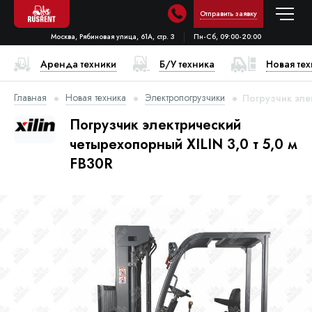
Отправить заявку
Москва, Рябиновая улица, 61А, стр. 3
Пн-Сб, 09:00-20:00
Аренда техники
Б/У техника
Новая те
Главная
Новая техника
Электропогрузчики
Погрузчик эле
Погрузчик электрический
четырехопорный XILIN 3,0 т 5,0 м
FB30R