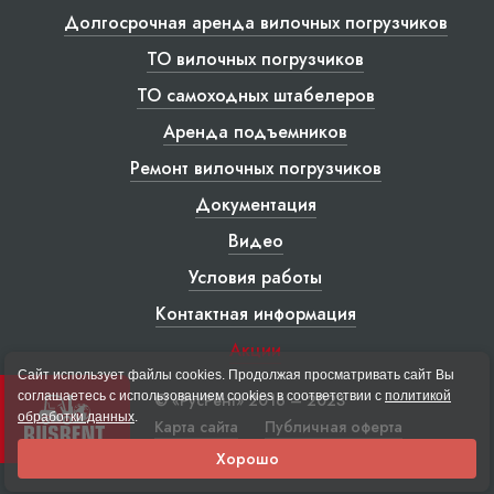
Долгосрочная аренда вилочных погрузчиков
ТО вилочных погрузчиков
ТО самоходных штабелеров
Аренда подъемников
Ремонт вилочных погрузчиков
Документация
Видео
Условия работы
Контактная информация
Акции
Сайт использует файлы cookies. Продолжая просматривать сайт Вы
соглашаетесь с использованием cookies в соответствии с
политикой
© «РусРент» 2016 – 2023
обработки данных
.
Карта сайта
Публичная оферта
Хорошо