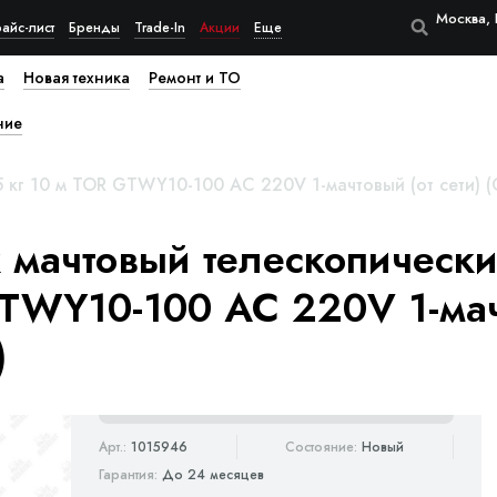
Москва, 
айс-лист
Бренды
Trade-In
Акции
Еще
а
Новая техника
Ремонт и ТО
ние
 кг 10 м TOR GTWY10-100 AC 220V 1-мачтовый (от сети) (
мачтовый телескопически
GTWY10-100 AC 220V 1-ма
)
Арт.:
1015946
Состояние:
Новый
Гарантия:
До 24 месяцев