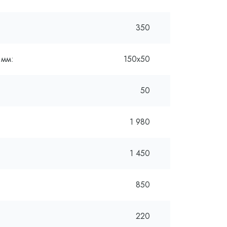
350
 мм:
150х50
50
1 980
1 450
850
220