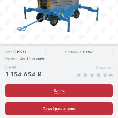
Арт.:
1019961
Состояние:
Новый
Гарантия:
До 24 месяцев
Цена:
Отзывы
:
1 154 654
q
(0)
Купить
Подобрать аналог