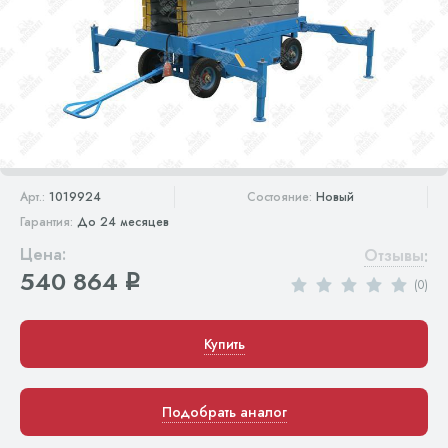
Арт.:
1019924
Состояние:
Новый
Гарантия:
До 24 месяцев
Цена:
Отзывы
:
540 864
q
(0)
Купить
Подобрать аналог