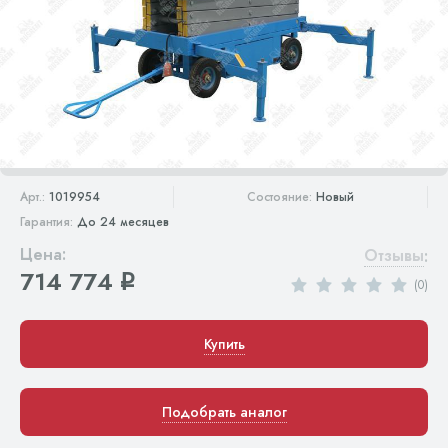
Арт.:
1019954
Состояние:
Новый
Гарантия:
До 24 месяцев
Цена:
Отзывы
:
714 774
q
(0)
Купить
Подобрать аналог