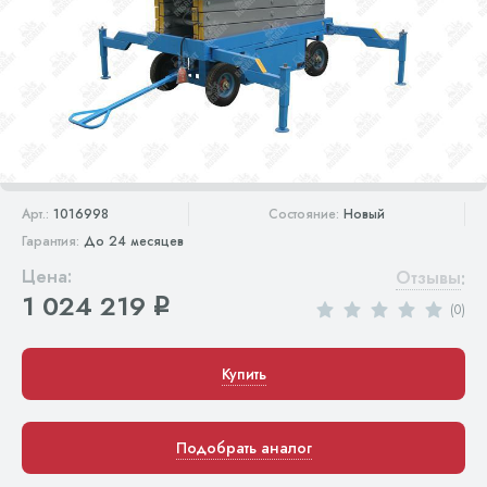
Арт.:
1016998
Состояние:
Новый
Гарантия:
До 24 месяцев
Цена:
Отзывы
:
1 024 219
q
(0)
Купить
Подобрать аналог