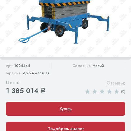
Арт.:
1024444
Состояние:
Новый
Гарантия:
До 24 месяцев
Цена:
Отзывы
:
1 385 014
q
(0)
Купить
Подобрать аналог