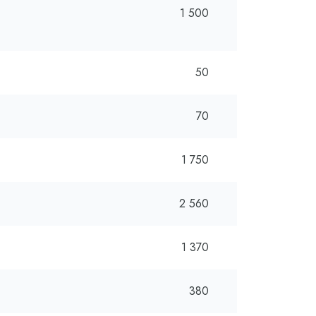
1 500
50
70
1 750
2 560
1 370
380