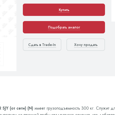
Купить
Подобрать аналог
Сдать в Trade-In
Хочу продать
Y (от сети) (N)
имеет грузоподъемность 300 кг. Служит д
выполнен из прочной трубы квадратного сечения, что добавл