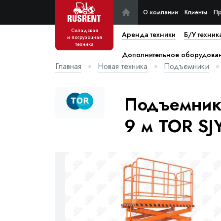
О компании
Клиенты
Пр
Складская
Аренда техники
Б/У техник
и погрузочная
техника
Дополнительное оборудова
Главная
Новая техника
Подъемники
Подъемник
9 м TOR SJY