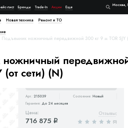
Москва, 
айс-лист
Бренды
Trade-In
Акции
Еще
а
Новая техника
Ремонт и ТО
ние
Подъемник ножничный передвижной 300 кг 9 м TOR SJY (о
 ножничный передвижной
 (от сети) (N)
Арт.:
215039
Состояние:
Новый
Гарантия:
До 24 месяцев
Цена:
Отзывы
:
716 875
q
(0)