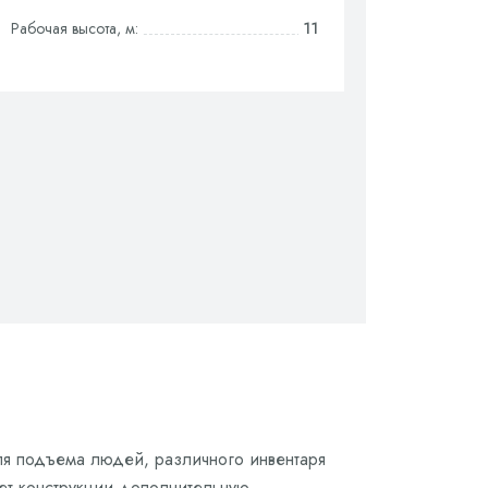
Рабочая высота, м:
11
ля подъема людей, различного инвентаря
яет конструкции дополнительную