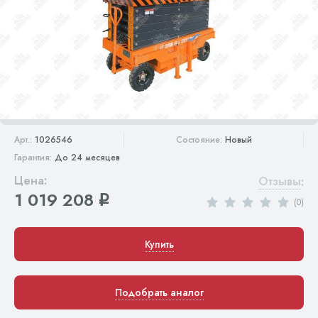
Арт.:
1026546
Состояние:
Новый
Гарантия:
До 24 месяцев
Цена:
Отзывы
:
1 019 208
q
(0)
Купить
Подобрать аналог