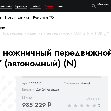
Москва, 
айс-лист
Бренды
Trade-In
Акции
Еще
а
Новая техника
Ремонт и ТО
ние
Подъемник ножничный передвижной 500 кг 9 м TOR SJY (
 ножничный передвижной
Y (автономный) (N)
Арт.:
1002813
Состояние:
Новый
Гарантия:
До 24 месяцев
Цена:
Отзывы
:
985 229
q
(0)