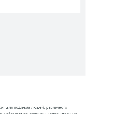
жит для подъема людей, различного
что добавляет конструкции дополнительную