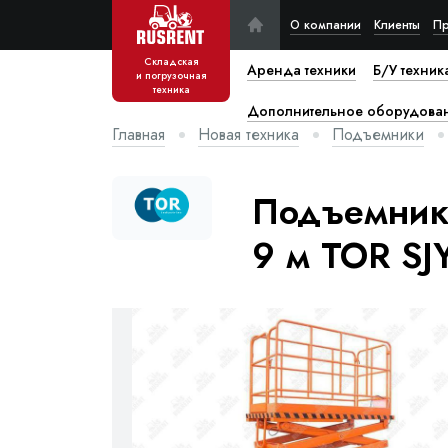
О компании
Клиенты
Пр
Складская
Аренда техники
Б/У техник
и погрузочная
техника
Дополнительное оборудова
Главная
Новая техника
Подъемники
Подъемник
9 м TOR SJ