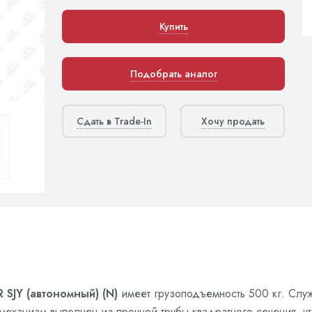
Купить
Подобрать аналог
Сдать в Trade-In
Хочу продать
JY (автономный) (N)
имеет грузоподъемность 500 кг. Слу
 механизм выполнен из прочной трубы квадратного сечения, 