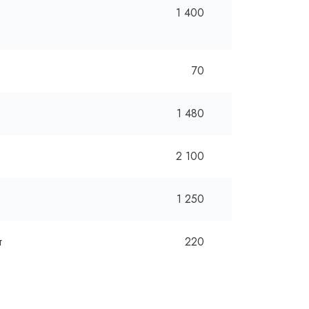
1 400
70
1 480
2 100
1 250
т
220