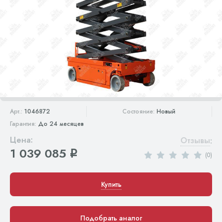
Арт.:
1046872
Состояние:
Новый
Гарантия:
До 24 месяцев
Цена:
Отзывы
:
1 039 085
q
(0)
Купить
Подобрать аналог