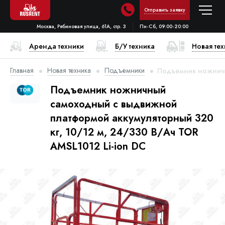
Отправить заявку
Москва, Рябиновая улица, 61А, стр. 3
Пн-Сб, 09:00-20:00
Аренда техники
Б/У техника
Новая те
Главная
Новая техника
Подъемники
Подъемник ножничн
Подъемник ножничный
самоходный с выдвижной
платформой аккумуляторный 320
кг, 10/12 м, 24/330 В/Ач TOR
AMSL1012 Li-ion DC