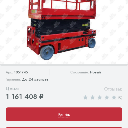
Арт.:
1051745
Состояние:
Новый
Гарантия:
До 24 месяцев
Цена:
Отзывы
:
1 161 408
q
(0)
Купить