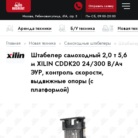
Отправить заявку
Москва, Рябиновая улица, 61А, стр. 3
Пн-Сб, 09:00-20:00
Аренда техники
Б/У техника
Новая те
Главная
Новая техника
Самоходные штабелеры
Штабелер
Штабелер самоходный 2,0 т 5,6
м XILIN CDDK20 24/300 В/Ач
ЭУР, контроль скорости,
выдвижные опоры (с
платформой)