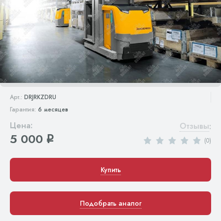
Арт.:
DRJRKZDRU
Гарантия:
6 месяцев
Цена:
Отзывы
:
5 000
q
(0)
Купить
Подобрать аналог