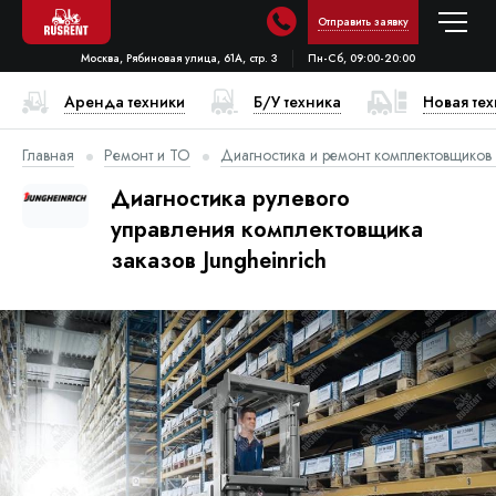
Отправить заявку
Москва, Рябиновая улица, 61А, стр. 3
Пн-Сб, 09:00-20:00
Аренда техники
Б/У техника
Новая те
Главная
Ремонт и ТО
Диагностика и ремонт комплектовщиков
Диагностика рулевого
управления комплектовщика
заказов Jungheinrich