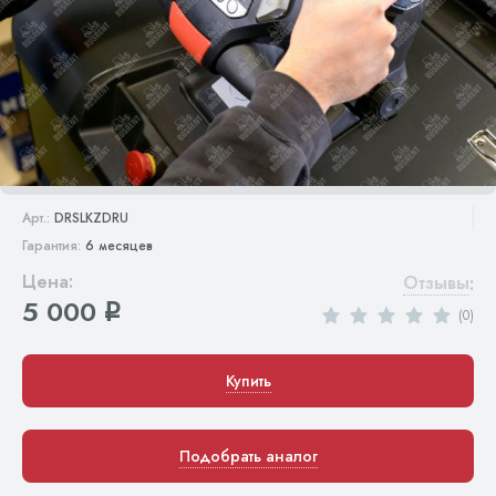
Арт.:
DRSLKZDRU
Гарантия:
6 месяцев
Цена:
Отзывы
:
5 000
q
(0)
Купить
Подобрать аналог