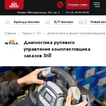
Отправить заявку
Москва, Рябиновая улица, 61А, стр. 3
Пн-Сб, 09:00-20:00
Аренда техники
Б/У техника
Новая те
Главная
Ремонт и ТО
Диагностика и ремонт комплектовщиков
Диагностика рулевого
управления комплектовщика
заказов Still