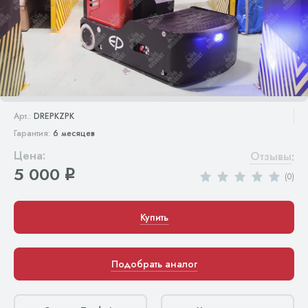
Арт.:
DREPKZPK
Гарантия:
6 месяцев
Цена:
Отзывы
:
5 000
q
(0)
Купить
Подобрать аналог