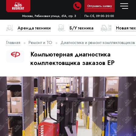
Отправить заявку
Москва, Рябиновая улица, 61А, стр. 3
Пн-Сб, 09:00-20:00
Аренда техники
Б/У техника
Новая те
Главная
Ремонт и ТО
Диагностика и ремонт комплектовщиков
Компьютерная диагностика
комплектовщика заказов EP