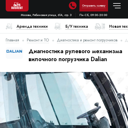
Отправить заявку
Москва, Рябиновая улица, 61А, стр. 3
Пн-Сб, 09:00-20:00
Аренда техники
Б/У техника
Новая те
Главная
Ремонт и ТО
Диагностика и ремонт погрузчиков
Д
Диагностика рулевого механизма
вилочного погрузчика Dalian