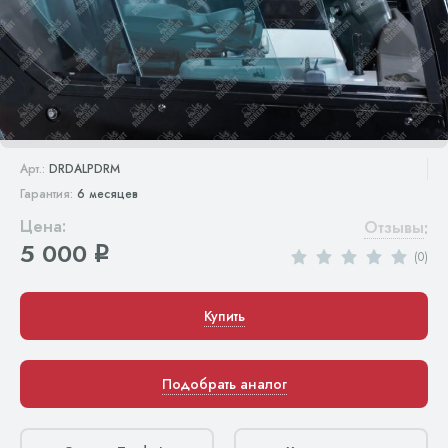
Арт.:
DRDALPDRM
Гарантия:
6 месяцев
Цена:
Отзывы
:
5 000
q
(0)
Купить
Подобрать аналог