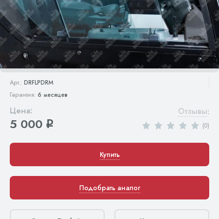
Арт.:
DRFLPDRM
Гарантия:
6 месяцев
Цена:
Отзывы
:
5 000
q
(0)
Купить
Подобрать аналог