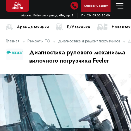
Отправить заявку
Москва, Рябиновая улица, 61А, стр. 3
Пн-Сб, 09:00-20:00
Аренда техники
Б/У техника
Новая те
Главная
Ремонт и ТО
Диагностика и ремонт погрузчиков
Д
Диагностика рулевого механизма
вилочного погрузчика Feeler