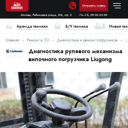
Отправить заявку
Москва, Рябиновая улица, 61А, стр. 3
Пн-Сб, 09:00-20:00
Аренда техники
Б/У техника
Новая те
Главная
Ремонт и ТО
Диагностика и ремонт погрузчиков
Д
Диагностика рулевого механизма
вилочного погрузчика Liugong