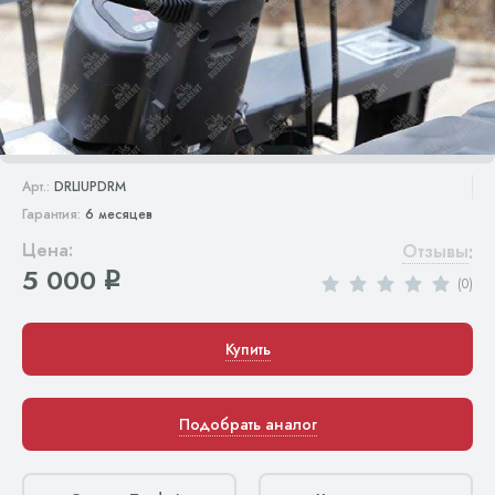
Арт.:
DRLIUPDRM
Гарантия:
6 месяцев
Цена:
Отзывы
:
5 000
q
(0)
Купить
Подобрать аналог