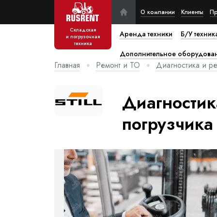
О компании
Клиенты
Пр
Складская
Аренда техники
Б/У техник
и погрузочная
техника
Дополнительное оборудова
Главная
Ремонт и ТО
Диагностика и ре
Диагностик
погрузчика S