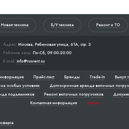
Новая техника
Б/У техника
Ремонт и ТО
Адрес:
Москва, Рябиновая улица, 61А, стр. 3
Рабочие часы:
Пн-Сб, 09:00-20:00
E-mail:
info@rusrent.su
информация
Прайс-лист
Бренды
Trade-In
Выкуп 
на особых условиях
Долгосрочная аренда вилочных погруз
нда подъемников
Ремонт вилочных погрузчиков
Докуме
Контактная информация
Акции
 оферта