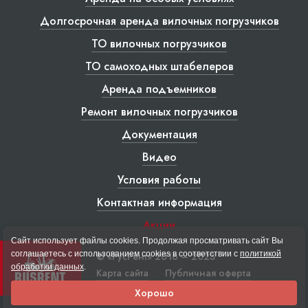
Долгосрочная аренда вилочных погрузчиков
ТО вилочных погрузчиков
ТО самоходных штабелеров
Аренда подъемников
Ремонт вилочных погрузчиков
Документация
Видео
Условия работы
Контактная информация
Акции
Сайт использует файлы cookies. Продолжая просматривать сайт Вы
соглашаетесь с использованием cookies в соответствии с
политикой
© «РусРент» 2016 – 2023
обработки данных
.
Карта сайта
Публичная оферта
Хорошо