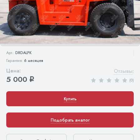
Арт.:
DRDALPK
Гарантия:
6 месяцев
Цена:
Отзывы
:
5 000
q
(0)
Купить
Подобрать аналог