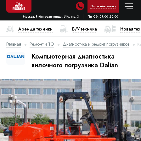
Отправить заявку
Москва, Рябиновая улица, 61А, стр. 3
Пн-Сб, 09:00-20:00
Аренда техники
Б/У техника
Новая те
Главная
Ремонт и ТО
Диагностика и ремонт погрузчиков
К
Компьютерная диагностика
вилочного погрузчика Dalian