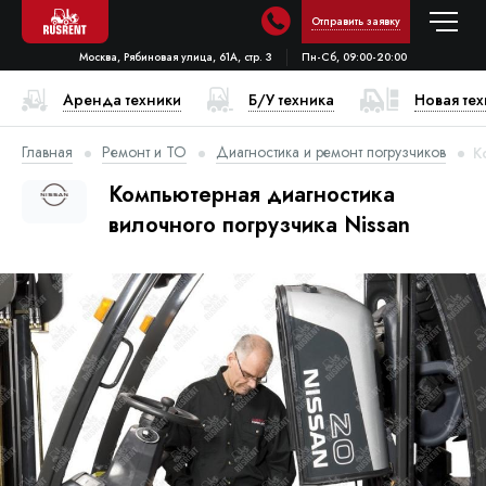
Отправить заявку
Москва, Рябиновая улица, 61А, стр. 3
Пн-Сб, 09:00-20:00
Аренда техники
Б/У техника
Новая те
Главная
Ремонт и ТО
Диагностика и ремонт погрузчиков
К
Компьютерная диагностика
вилочного погрузчика Nissan