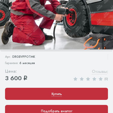
Арт.:
DRGBVPPOTMK
Гарантия:
6 месяцев
Цена:
Отзывы
:
3 600
q
(0)
Купить
Подобрать аналог