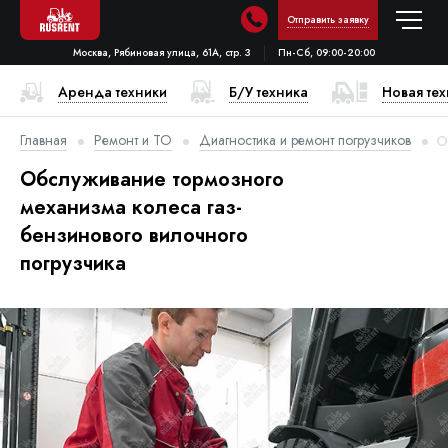
Отправить заявку
Москва, Рябиновая улица, 61А, стр. 3
Пн-Сб, 09:00-20:00
Аренда техники
Б/У техника
Новая те
Главная
Ремонт и ТО
Диагностика и ремонт погрузчиков
О
Обслуживание тормозного
механизма колеса газ-
бензинового вилочного
погрузчика