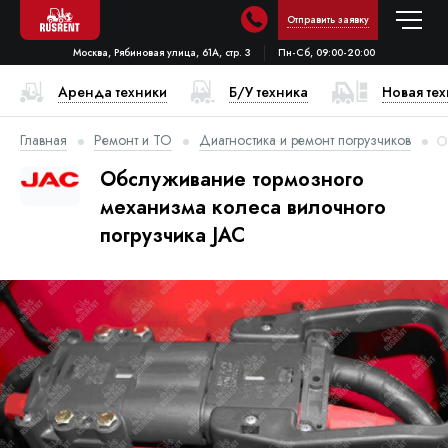
Отправить заявку
Москва, Рябиновая улица, 61А, стр. 3
Пн-Сб, 09:00-20:00
Аренда техники
Б/У техника
Новая те
Главная
Ремонт и ТО
Диагностика и ремонт погрузчиков
О
Обслуживание тормозного
механизма колеса вилочного
погрузчика JAC