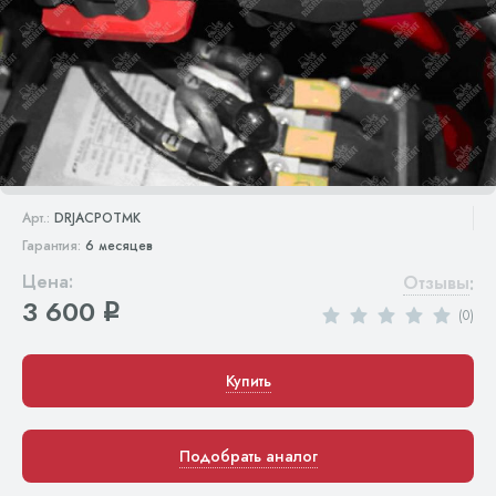
Арт.:
DRJACPOTMK
Гарантия:
6 месяцев
Цена:
Отзывы
:
3 600
q
(0)
Купить
Подобрать аналог