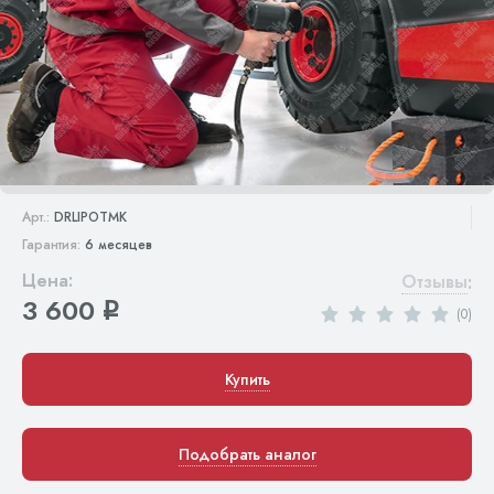
Арт.:
DRLIPOTMK
Гарантия:
6 месяцев
Цена:
Отзывы
:
3 600
q
(0)
Купить
Подобрать аналог