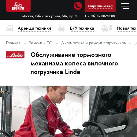
Отправить заявку
Москва, Рябиновая улица, 61А, стр. 3
Пн-Сб, 09:00-20:00
Аренда техники
Б/У техника
Новая те
Главная
Ремонт и ТО
Диагностика и ремонт погрузчиков
О
Обслуживание тормозного
механизма колеса вилочного
погрузчика Linde