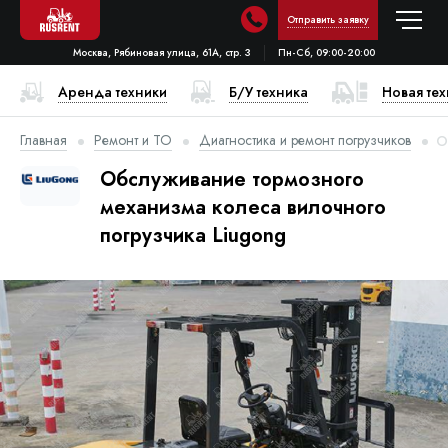
Отправить заявку
Москва, Рябиновая улица, 61А, стр. 3
Пн-Сб, 09:00-20:00
Аренда техники
Б/У техника
Новая те
Главная
Ремонт и ТО
Диагностика и ремонт погрузчиков
О
Обслуживание тормозного
механизма колеса вилочного
погрузчика Liugong