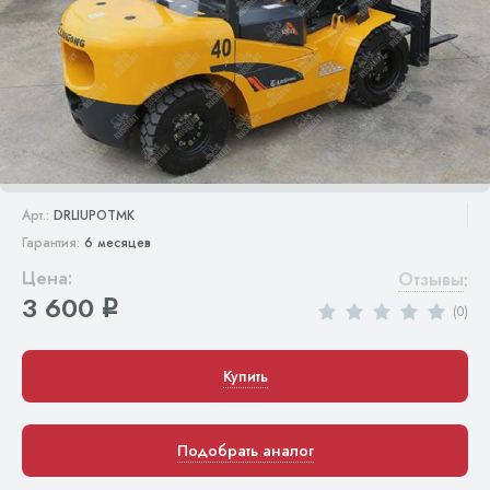
Арт.:
DRLIUPOTMK
Гарантия:
6 месяцев
Цена:
Отзывы
:
3 600
q
(0)
Купить
Подобрать аналог