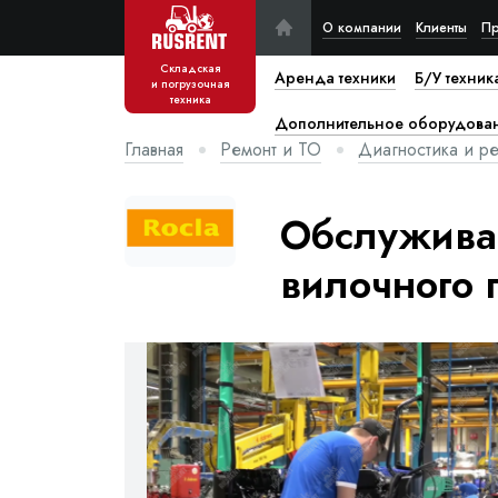
О компании
Клиенты
Пр
Складская
Аренда техники
Б/У техник
и погрузочная
техника
Дополнительное оборудова
Главная
Ремонт и ТО
Диагностика и ре
Обслуживан
вилочного 