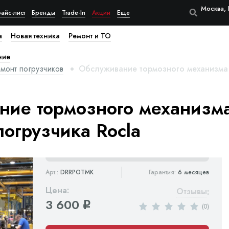
Москва, 
айс-лист
Бренды
Trade-In
Акции
Еще
а
Новая техника
Ремонт и ТО
ние
монт погрузчиков
Обслуживание тормозного механизма 
ие тормозного механизма
погрузчика Rocla
Арт.:
DRRPOTMK
Гарантия:
6 месяцев
Цена:
Отзывы
:
3 600
q
(0)