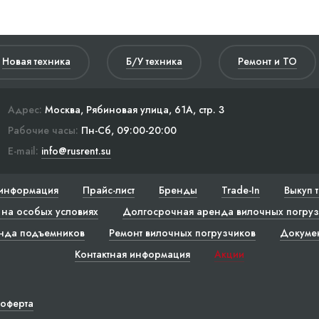
Новая техника
Б/У техника
Ремонт и ТО
Адрес:
Москва, Рябиновая улица, 61А, стр. 3
Рабочие часы:
Пн-Сб, 09:00-20:00
E-mail:
info@rusrent.su
информация
Прайс-лист
Бренды
Trade-In
Выкуп 
на особых условиях
Долгосрочная аренда вилочных погруз
нда подъемников
Ремонт вилочных погрузчиков
Докуме
Контактная информация
Акции
 оферта