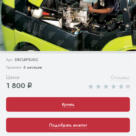
Арт.:
DRCLKPSUGC
Гарантия:
6 месяцев
Цена:
Отзывы
:
1 800
q
(0)
Купить
Подобрать аналог