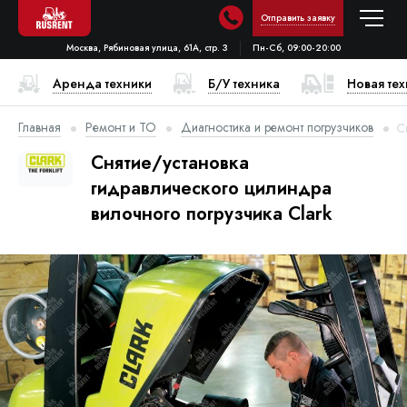
Отправить заявку
Москва, Рябиновая улица, 61А, стр. 3
Пн-Сб, 09:00-20:00
Аренда техники
Б/У техника
Новая те
Главная
Ремонт и ТО
Диагностика и ремонт погрузчиков
С
Снятие/установка
гидравлического цилиндра
вилочного погрузчика Clark