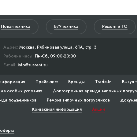
Новая техника
Б/У техника
Ремонт и ТО
Адрес:
Москва, Рябиновая улица, 61А, стр. 3
Рабочие часы:
Пн-Сб, 09:00-20:00
E-mail:
info@rusrent.su
информация
Прайс-лист
Бренды
Trade-In
Выкуп 
на особых условиях
Долгосрочная аренда вилочных погруз
нда подъемников
Ремонт вилочных погрузчиков
Докуме
Контактная информация
Акции
 оферта