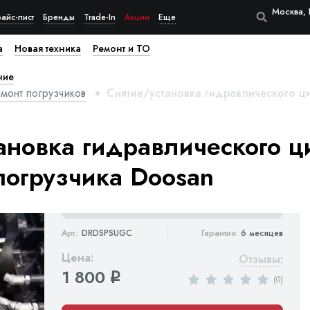
Москва, 
айс-лист
Бренды
Trade-In
Акции
Еще
а
Новая техника
Ремонт и ТО
ние
монт погрузчиков
Снятие/установка гидравлического ц
ановка гидравлического 
погрузчика Doosan
Арт.:
DRDSPSUGC
Гарантия:
6 месяцев
Цена:
Отзывы
:
1 800
q
(0)