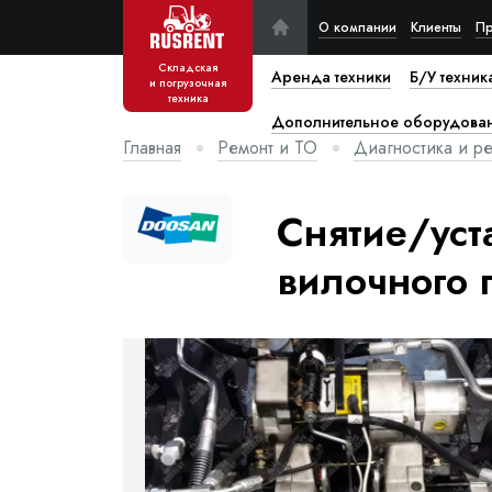
О компании
Клиенты
Пр
Складская
Аренда техники
Б/У техник
и погрузочная
техника
Дополнительное оборудова
Главная
Ремонт и ТО
Диагностика и ре
Снятие/уст
вилочного 