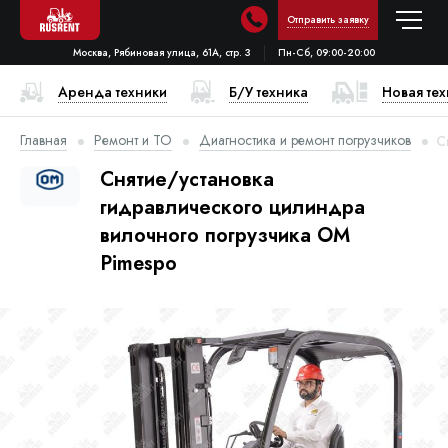
Отправить заявку
Москва, Рябиновая улица, 61А, стр. 3
Пн-Сб, 09:00-20:00
Аренда техники
Б/У техника
Новая те
Главная
Ремонт и ТО
Диагностика и ремонт погрузчиков
С
Снятие/установка
гидравлического цилиндра
вилочного погрузчика OM
Pimespo