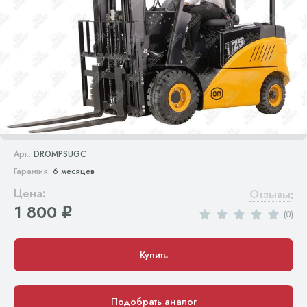
Арт.:
DROMPSUGC
Гарантия:
6 месяцев
Цена:
Отзывы
:
1 800
q
(0)
Купить
Подобрать аналог