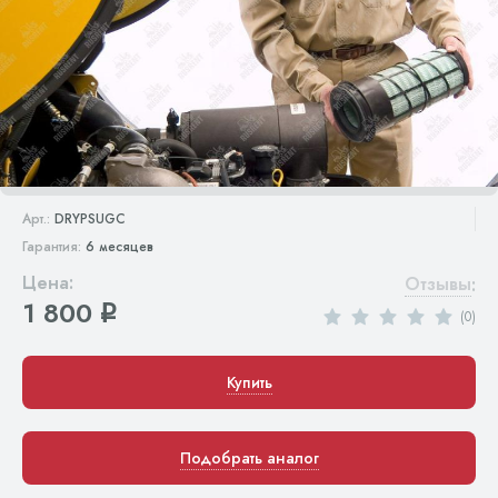
Арт.:
DRYPSUGC
Гарантия:
6 месяцев
Цена:
Отзывы
:
1 800
q
(0)
Купить
Подобрать аналог