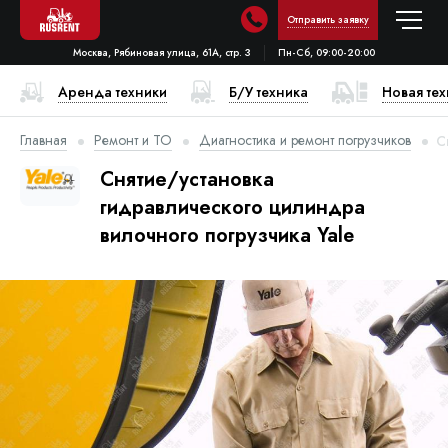
Отправить заявку
Москва, Рябиновая улица, 61А, стр. 3
Пн-Сб, 09:00-20:00
Аренда техники
Б/У техника
Новая те
Главная
Ремонт и ТО
Диагностика и ремонт погрузчиков
С
Снятие/установка
гидравлического цилиндра
вилочного погрузчика Yale