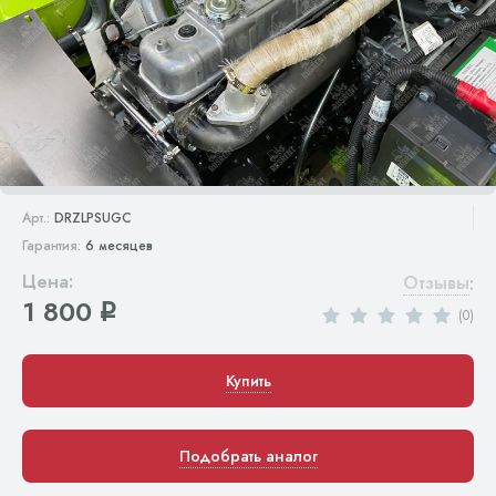
Арт.:
DRZLPSUGC
Гарантия:
6 месяцев
Цена:
Отзывы
:
1 800
q
(0)
Купить
Подобрать аналог