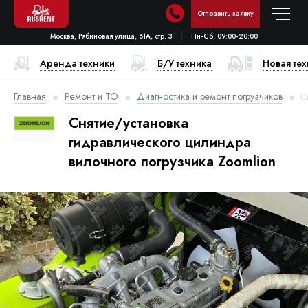
Отправить заявку
Москва, Рябиновая улица, 61А, стр. 3
Пн-Сб, 09:00-20:00
Аренда техники
Б/У техника
Новая те
Главная
Ремонт и ТО
Диагностика и ремонт погрузчиков
С
Снятие/установка
гидравлического цилиндра
вилочного погрузчика Zoomlion