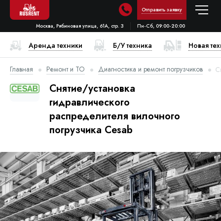
Отправить заявку
Москва, Рябиновая улица, 61А, стр. 3
Пн-Сб, 09:00-20:00
Аренда техники
Б/У техника
Новая те
Главная
Ремонт и ТО
Диагностика и ремонт погрузчиков
С
Снятие/установка
гидравлического
распределителя вилочного
погрузчика Cesab