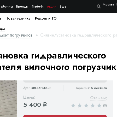
Москва, 
айс-лист
Бренды
Trade-In
Акции
Еще
а
Новая техника
Ремонт и ТО
ние
монт погрузчиков
Снятие/установка гидравлического ра
ановка гидравлического
теля вилочного погрузчик
Арт.:
DRCLKPSUGR
Гарантия:
6 месяцев
Цена:
Отзывы
:
5 400
q
(0)