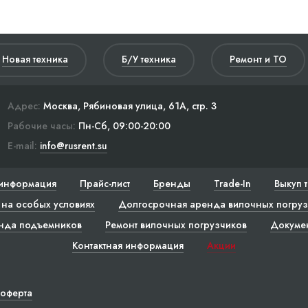
Новая техника
Б/У техника
Ремонт и ТО
Адрес:
Москва, Рябиновая улица, 61А, стр. 3
Рабочие часы:
Пн-Сб, 09:00-20:00
E-mail:
info@rusrent.su
информация
Прайс-лист
Бренды
Trade-In
Выкуп 
на особых условиях
Долгосрочная аренда вилочных погруз
нда подъемников
Ремонт вилочных погрузчиков
Докуме
Контактная информация
Акции
 оферта