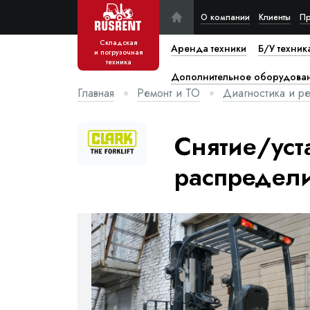
О компании
Клиенты
Пр
Складская
Аренда техники
Б/У техник
и погрузочная
техника
Дополнительное оборудова
Главная
Ремонт и ТО
Диагностика и ре
Снятие/уст
распредели