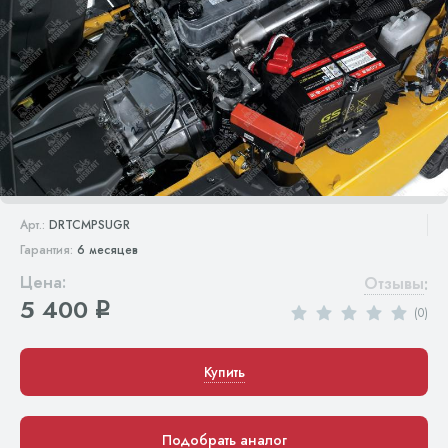
Арт.:
DRTCMPSUGR
Гарантия:
6 месяцев
Цена:
Отзывы
:
5 400
q
(0)
Купить
Подобрать аналог