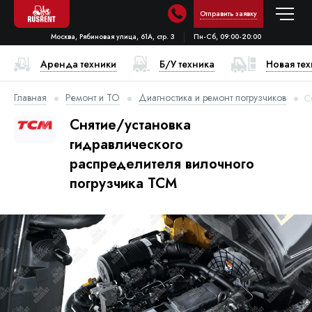
Отправить заявку
Москва, Рябиновая улица, 61А, стр. 3
Пн-Сб, 09:00-20:00
Аренда техники
Б/У техника
Новая те
Главная
Ремонт и ТО
Диагностика и ремонт погрузчиков
С
Снятие/установка
гидравлического
распределителя вилочного
погрузчика TCM