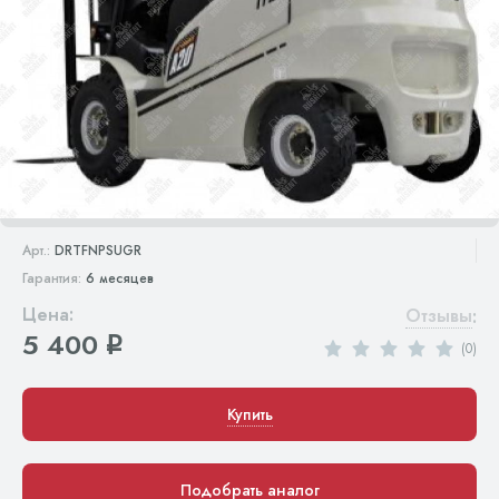
Арт.:
DRTFNPSUGR
Гарантия:
6 месяцев
Цена:
Отзывы
:
5 400
q
(0)
Купить
Подобрать аналог