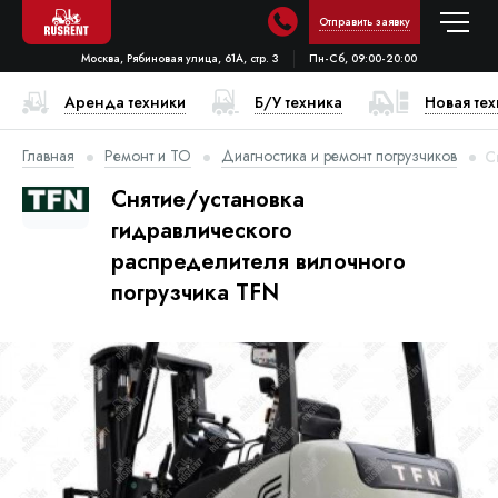
Отправить заявку
Москва, Рябиновая улица, 61А, стр. 3
Пн-Сб, 09:00-20:00
Аренда техники
Б/У техника
Новая те
Главная
Ремонт и ТО
Диагностика и ремонт погрузчиков
С
Снятие/установка
гидравлического
распределителя вилочного
погрузчика TFN