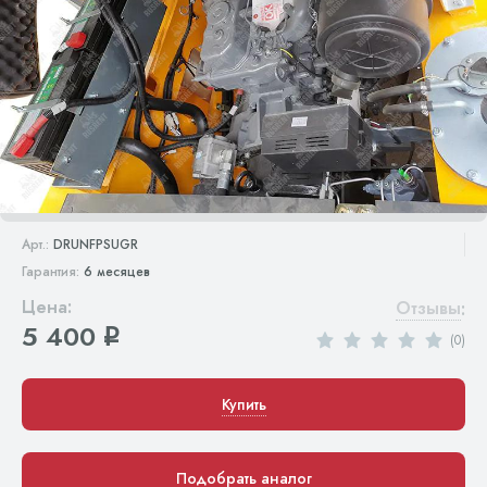
Арт.:
DRUNFPSUGR
Гарантия:
6 месяцев
Цена:
Отзывы
:
5 400
q
(0)
Купить
Подобрать аналог