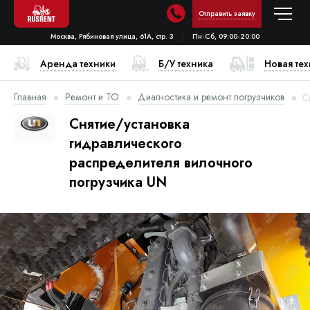
Отправить заявку
Москва, Рябиновая улица, 61А, стр. 3
Пн-Сб, 09:00-20:00
Аренда техники
Б/У техника
Новая те
Главная
Ремонт и ТО
Диагностика и ремонт погрузчиков
С
Снятие/установка
гидравлического
распределителя вилочного
погрузчика UN