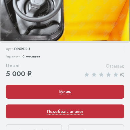
Арт.:
DRXRDRU
Гарантия:
6 месяцев
Цена:
Отзывы
:
5 000
q
(0)
Купить
Подобрать аналог