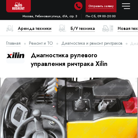
Отправить заявку
Москва, Рябиновая улица, 61А, стр. 3
Пн-Сб, 09:00-20:00
Аренда техники
Б/У техника
Новая те
Главная
Ремонт и ТО
Диагностика и ремонт ричтраков
Диа
Диагностика рулевого
управления ричтрака Xilin