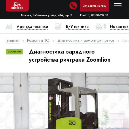
Отправить заявку
Москва, Рябиновая улица, 61А, стр. 3
Пн-Сб, 09:00-20:00
Аренда техники
Б/У техника
Новая те
Главная
Ремонт и ТО
Диагностика и ремонт ричтраков
Диа
Диагностика зарядного
устройства ричтрака Zoomlion