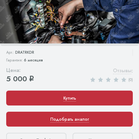
Арт.:
DRATRKDR
Гарантия:
6 месяцев
Цена:
Отзывы
:
5 000
q
(0)
Купить
Подобрать аналог