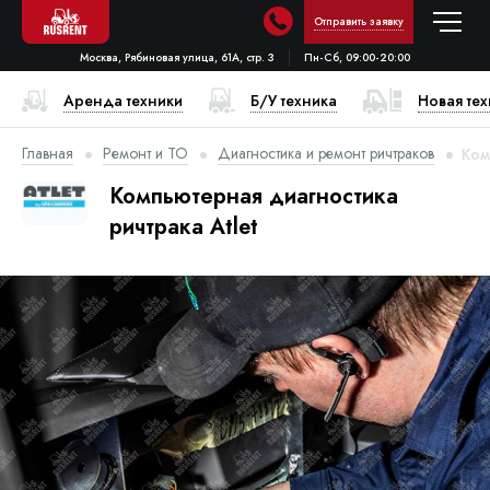
Отправить заявку
Москва, Рябиновая улица, 61А, стр. 3
Пн-Сб, 09:00-20:00
Аренда техники
Б/У техника
Новая те
Главная
Ремонт и ТО
Диагностика и ремонт ричтраков
Ком
Компьютерная диагностика
ричтрака Atlet